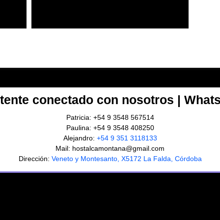
tente conectado con nosotros | What
Patricia: +54 9 3548 567514
Paulina: +54 9 3548 408250
Alejandro:
+54 9 351 3118133
Mail: hostalcamontana@gmail.com
Dirección:
Veneto y Montesanto, X5172 La Falda, Córdoba