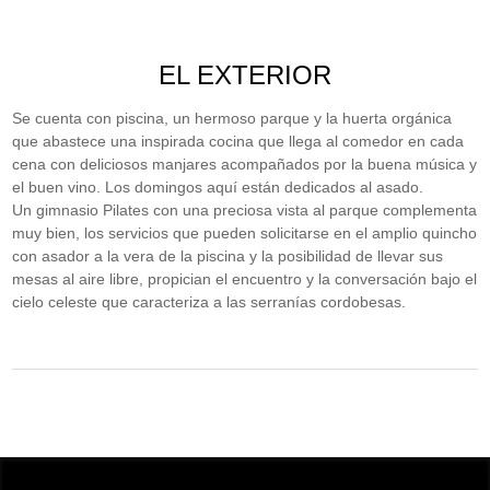
EL EXTERIOR
Se cuenta con piscina, un hermoso parque y la huerta orgánica
que abastece una inspirada cocina que llega al comedor en cada
cena con deliciosos manjares acompañados por la buena música y
el buen vino. Los domingos aquí están dedicados al asado.
Un gimnasio Pilates con una preciosa vista al parque complementa
muy bien, los servicios que pueden solicitarse en el amplio quincho
con asador a la vera de la piscina y la posibilidad de llevar sus
mesas al aire libre, propician el encuentro y la conversación bajo el
cielo celeste que caracteriza a las serranías cordobesas.